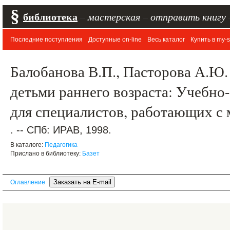
§
библиотека
–
мастерская
–
отправить книгу
Последние поступления
Доступные on-line
Весь каталог
Купить в my-s
Балобанова В.П., Пасторова А.Ю.
детьми раннего возраста: Учебно
для специалистов, работающих с
. -- СПб: ИРАВ, 1998.
В каталоге:
Педагогика
Прислано в библиотеку:
Базет
Оглавление