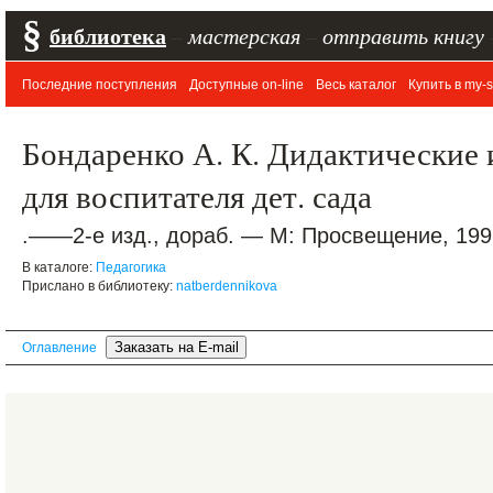
§
библиотека
–
мастерская
–
отправить книгу
Последние поступления
Доступные on-line
Весь каталог
Купить в my-s
Бондаренко А. К. Дидактические и
для воспитателя дет. сада
.——2-е изд., дораб. — М: Просвещение, 1991
В каталоге:
Педагогика
Прислано в библиотеку:
natberdennikova
Оглавление