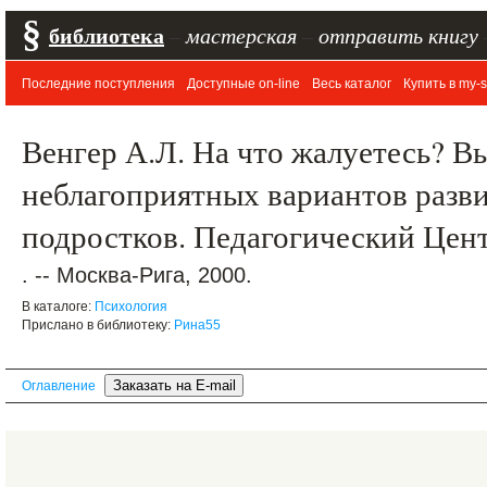
§
библиотека
–
мастерская
–
отправить книгу
Последние поступления
Доступные on-line
Весь каталог
Купить в my-s
Венгер А.Л. На что жалуетесь? В
неблагоприятных вариантов разви
подростков. Педагогический Цен
. -- Москва-Рига, 2000.
В каталоге:
Психология
Прислано в библиотеку:
Рина55
Оглавление