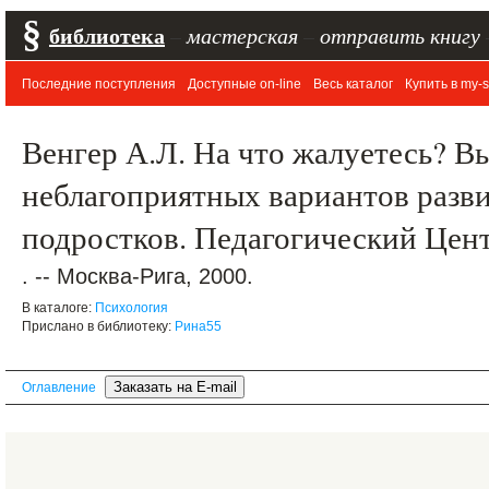
§
библиотека
–
мастерская
–
отправить книгу
Последние поступления
Доступные on-line
Весь каталог
Купить в my-s
Венгер А.Л. На что жалуетесь? В
неблагоприятных вариантов разви
подростков. Педагогический Цен
. -- Москва-Рига, 2000.
В каталоге:
Психология
Прислано в библиотеку:
Рина55
Оглавление