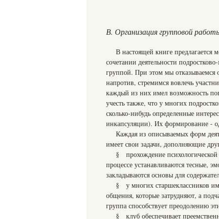
В. Организация групповой работ
В настоящей книге предлагается 
сочетании деятельности подростково-
группой. При этом мы отказываемся 
напротив, стремимся вовлечь участн
каждый из них имел возможность поп
учесть также, что у многих подрост
сколько-нибудь определенные интерес
инкапсуляции). Их формирование - од
Каждая из описываемых форм деят
имеет свои задачи, дополняющие друг
§ прохождение психологической г
процессе устанавливаются тесные, 
закладываются основы для содержате
§ у многих старшеклассников им
общения, которые затрудняют, а подч
группа способствует преодолению эт
§ клуб обеспечивает преемственно