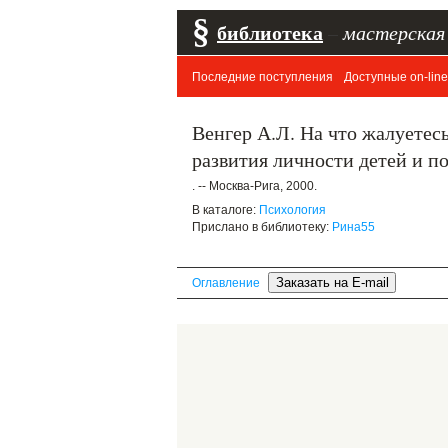
§
библиотека
–
мастерская
Последние поступления
Доступные on-line
Венгер А.Л. На что жалуетес
развития личности детей и п
. -- Москва-Рига, 2000.
В каталоге:
Психология
Прислано в библиотеку:
Рина55
Оглавление