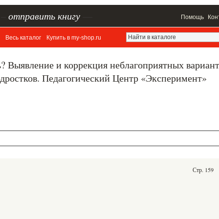
–
отправить книгу
—
Помощь
Кон
Весь каталог
Купить в my-shop.ru
ь? Выявление и коррекция неблагоприятных вариан
одростков. Педагогический Центр «Эксперимент»
Стр. 159