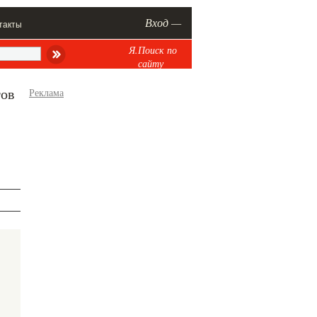
Вход —
такты
Я.Поиск по
сайту
тов
Реклама