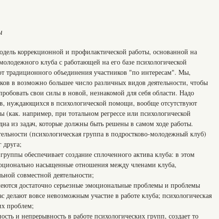
ы
модель коррекционной и профилактической работы, основанной на
молодежного клуба с работающей на его базе психологической
от традиционного объединения участников "по интересам". Мы,
иков в возможно большее число различных видов деятельности, чтобы
робовать свои силы в новой, незнакомой для себя области. Надо
ков, нуждающихся в психологической помощи, вообще отсутствуют
ы (как. например, при тотальном регрессе или психологической
на из задач, которые должны быть решены в самом ходе работы.
ельности (психологическая группа в подростково-молодежный клуб)
 друга;
руппы обеспечивает создание сплоченного актива клуба: в этом
эмоционально насыщенные отношения между членами клуба,
льной совместной деятельности;
еются достаточно серьезные эмоциональные проблемы и проблемы
ас делают вовсе невозможным участие в работе клуба; психологическая
их проблем;
сть и непрерывность в работе психологических групп, создает то