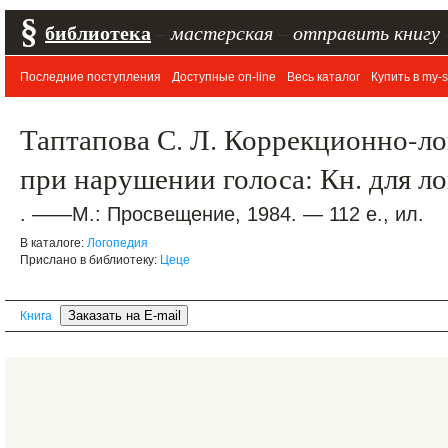
§
библиотека
–
мастерская
–
отправить книгу
Последние поступления
Доступные on-line
Весь каталог
Купить в my-s
Таптапова С. Л. Коррекционно-ло
при нарушении голоса: Кн. для л
. ——М.: Просвещение, 1984. — 112 е., ил.
В каталоге:
Логопедия
Прислано в библиотеку:
Цеце
Книга