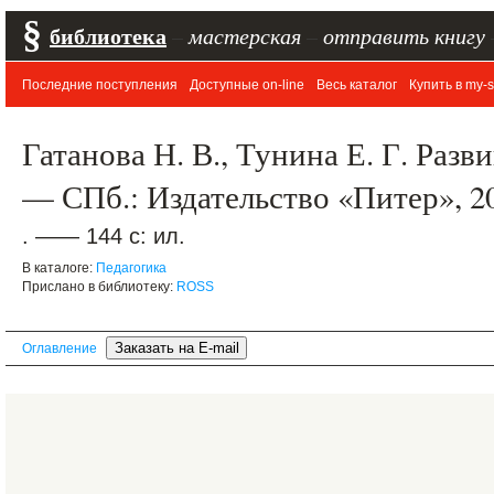
§
библиотека
–
мастерская
–
отправить книгу
Последние поступления
Доступные on-line
Весь каталог
Купить в my-s
Гатанова Н. В., Тунина Е. Г. Раз
— СПб.: Издательство «Питер», 2
. —— 144 с: ил.
В каталоге:
Педагогика
Прислано в библиотеку:
ROSS
Оглавление