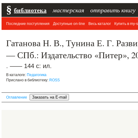
§
библиотека
–
мастерская
–
отправить книгу
Последние поступления
Доступные on-line
Весь каталог
Купить в my-s
Гатанова Н. В., Тунина Е. Г. Раз
— СПб.: Издательство «Питер», 2
. —— 144 с: ил.
В каталоге:
Педагогика
Прислано в библиотеку:
ROSS
Оглавление