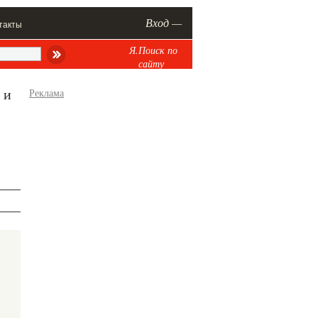
Вход —
такты
Я.Поиск по
сайту
 и
Реклама