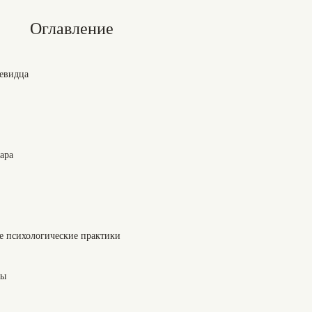
Оглавление
чевидца
ара
ие психологические практики
сы