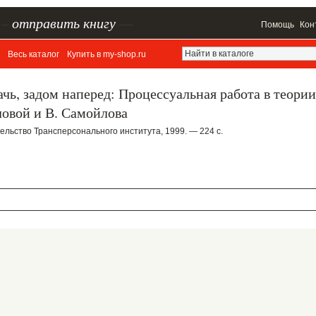
–
отправить книгу
—
Помощь
Кон
Весь каталог
Купить в my-shop.ru
чь, задом наперед: Процессуальная работа в теории
ловой и В. Самойлова
ельство Трансперсонального института, 1999. — 224 с.