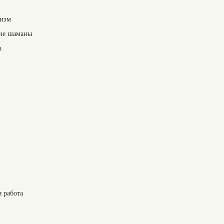
низм
кие шаманы
а
 работа