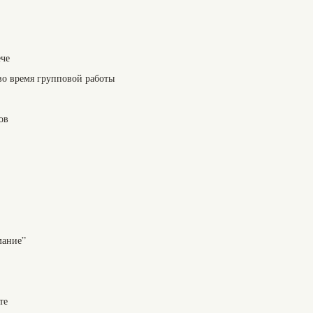
ече
во время групповой работы
ов
мание”
те