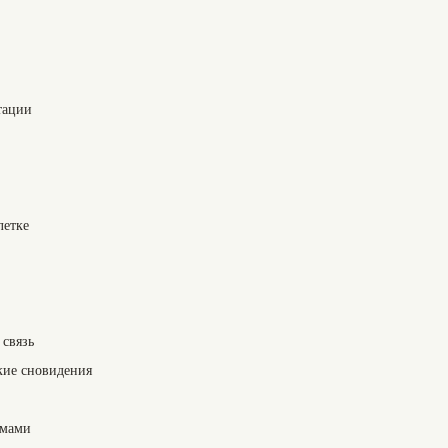
тации
летке
 связь
кие сновидения
омами