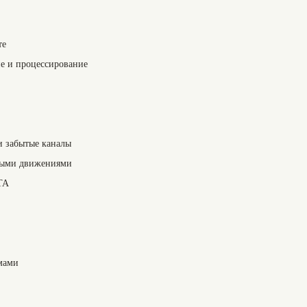
те
е и процессирование
и забытые каналы
мыми движениями
ТА
мами