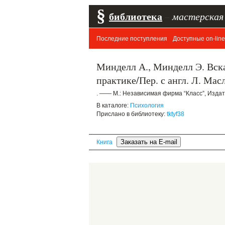
§
библиотека
–
мастерская
Последние поступления
Доступные on-line
Минделл А., Минделл Э. Вска
практике/Пер. с англ. Л. Мас
. —— М.: Независимая фирма “Класс”, Издат
В каталоге:
Психология
Прислано в библиотеку:
tktyf38
Книга