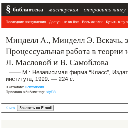
§
библиотека
–
мастерская
–
отправить книгу
Последние поступления
Доступные on-line
Весь каталог
Купить в my-s
Минделл А., Минделл Э. Вскачь, 
Процессуальная работа в теории и
Л. Масловой и В. Самойлова
. —— М.: Независимая фирма “Класс”, Издат
института, 1999. — 224 с.
В каталоге:
Психология
Прислано в библиотеку:
tktyf38
Книга