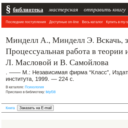
§
библиотека
–
мастерская
–
отправить книгу
Последние поступления
Доступные on-line
Весь каталог
Купить в my-s
Минделл А., Минделл Э. Вскачь, 
Процессуальная работа в теории и
Л. Масловой и В. Самойлова
. —— М.: Независимая фирма “Класс”, Издат
института, 1999. — 224 с.
В каталоге:
Психология
Прислано в библиотеку:
tktyf38
Книга