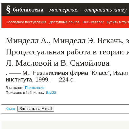
§
библиотека
–
мастерская
–
отправить книгу
Последние поступления
Доступные on-line
Весь каталог
Купить в my-s
Минделл А., Минделл Э. Вскачь, 
Процессуальная работа в теории и
Л. Масловой и В. Самойлова
. —— М.: Независимая фирма “Класс”, Издат
института, 1999. — 224 с.
В каталоге:
Психология
Прислано в библиотеку:
tktyf38
Книга