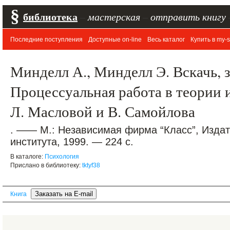
§
библиотека
–
мастерская
–
отправить книгу
Последние поступления
Доступные on-line
Весь каталог
Купить в my-s
Минделл А., Минделл Э. Вскачь, 
Процессуальная работа в теории и
Л. Масловой и В. Самойлова
. —— М.: Независимая фирма “Класс”, Издат
института, 1999. — 224 с.
В каталоге:
Психология
Прислано в библиотеку:
tktyf38
Книга