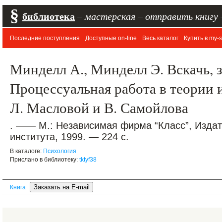
§
библиотека
–
мастерская
–
отправить книгу
Последние поступления
Доступные on-line
Весь каталог
Купить в my-s
Минделл А., Минделл Э. Вскачь, 
Процессуальная работа в теории и
Л. Масловой и В. Самойлова
. —— М.: Независимая фирма “Класс”, Издат
института, 1999. — 224 с.
В каталоге:
Психология
Прислано в библиотеку:
tktyf38
Книга