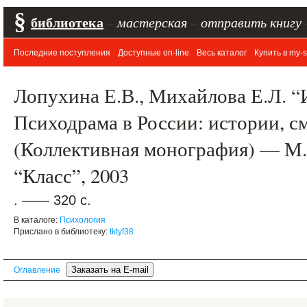
§
библиотека
–
мастерская
–
отправить книгу
Последние поступления
Доступные on-line
Весь каталог
Купить в my-s
Лопухина Е.В., Михайлова Е.Л. “
Психодрама в России: истории, с
(Коллективная монография) — М.
“Класс”, 2003
. —— 320 с.
В каталоге:
Психология
Прислано в библиотеку:
tktyf38
Оглавление