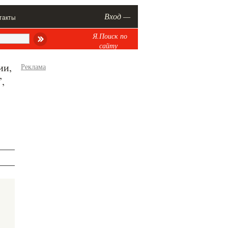
Вход —
такты
Я.Поиск по
сайту
ии,
Реклама
,