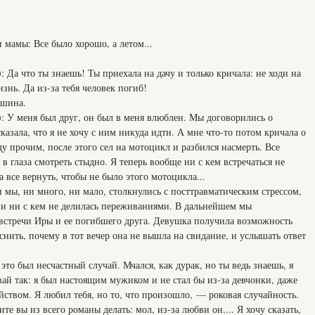
 мамы: Все было хорошо, а летом...
)
: Да что ты знаешь! Ты приехала на дачу и только кричала: не ходи на
знь. Да из-за тебя человек погиб!
ишина.
): У меня был друг, он был в меня влюблен. Мы договорились о
казала, что я не хочу с ним никуда идти. А мне что-то потом кричала о
жду прочим, после этого сел на мотоцикл и разбился насмерть. Все
 в глаза смотреть стыдно. Я теперь вообще ни с кем встречаться не
ела все вернуть, чтобы не было этого мотоцикла...
и мы, ни много, ни мало, столкнулись с посттравматическим стрессом,
 и ни с кем не делилась переживаниями. В дальнейшем мы
встречи Иры и ее погибшего друга. Девушка получила возможность
яснить, почему в тот вечер она не вышла на свидание, и услышать ответ
это был несчастный случай. Мчался, как дурак, но ты ведь знаешь, я
вай так: я был настоящим мужиком и не стал бы из-за девчонки, даже
ийством. Я любил тебя, но то, что произошло, — роковая случайность.
е вы из всего романы делать: мол, из-за любви он.... Я хочу сказать,