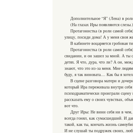
Дополнительное “Я” (Лена) в роли
(На глазах Иры появляются слезы.
Протагонистка (в роли самой себя)
улицу, посиди дома! А у меня своя жи
В кабинете воцаряется гробовая т
Протагонистка (в роли самой себя
свидании, и он зашел за мной. А ты с
детях. Я что, дура, что ли? А он, ме
знают, что это из-за меня. Мне людям
буду, я так виновата.... Как бы я хот
В сцене разговора матери и дочер
который Ира переживала внутри себя
психодраматически проиграли сцену 
рассказать ему о своих чувствах, объ
вот что.
Друг Иры: Не вини себя ни в чем, 
всегда гонял, как сумасшедший. И да
такой, как ты, кончать жизнь самоуб
И не слушай ты подружек своих, любит