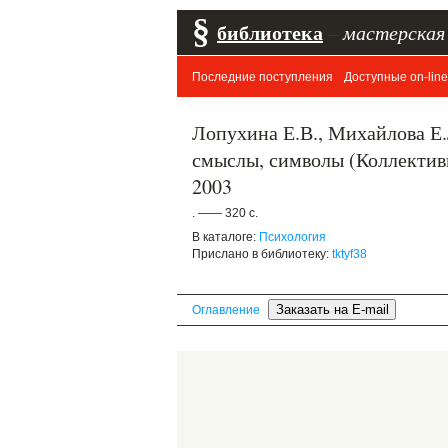
§
библиотека
–
мастерская
Последние поступления
Доступные on-line
Лопухина Е.В., Михайлова Е.
смыслы, символы (Коллектив
2003
. —— 320 с.
В каталоге:
Психология
Прислано в библиотеку:
tktyf38
Оглавление