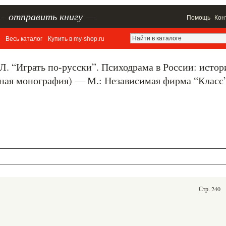
–
отправить книгу
—
Помощь
Кон
Весь каталог
Купить в my-shop.ru
Л. “Играть по-русски”. Психодрама в России: истор
ная монография) — М.: Независимая фирма “Класс”
Стр. 240