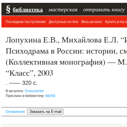
§
библиотека
–
мастерская
–
отправить книгу
Последние поступления
Доступные on-line
Весь каталог
Купить в my-s
Лопухина Е.В., Михайлова Е.Л. “
Психодрама в России: истории, с
(Коллективная монография) — М.
“Класс”, 2003
. —— 320 с.
В каталоге:
Психология
Прислано в библиотеку:
tktyf38
Оглавление