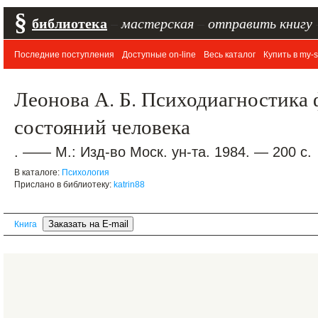
§
библиотека
–
мастерская
–
отправить книгу
Последние поступления
Доступные on-line
Весь каталог
Купить в my-s
Леонова А. Б. Психодиагностика
состояний человека
. —— М.: Изд-во Моск. ун-та. 1984. — 200 с.
В каталоге:
Психология
Прислано в библиотеку:
katrin88
Книга