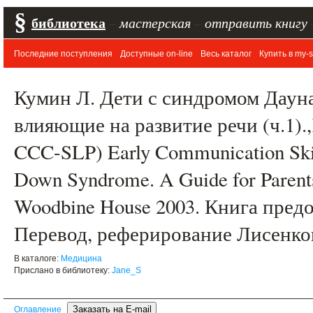
§
библиотека
–
мастерская
–
отправить книгу
Последние поступления
Доступные on-line
Весь каталог
Купить в my-s
Кумин Л. Дети с синдромом Дауна
влияющие на развитие речи (ч.1).,
CCC-SLP) Early Communication Skill
Down Syndrome. A Guide for Parents
Woodbine House 2003. Книга пред
Перевод, реферирование Лисенко
В каталоге:
Медицина
Прислано в библиотеку:
Jane_S
Оглавление