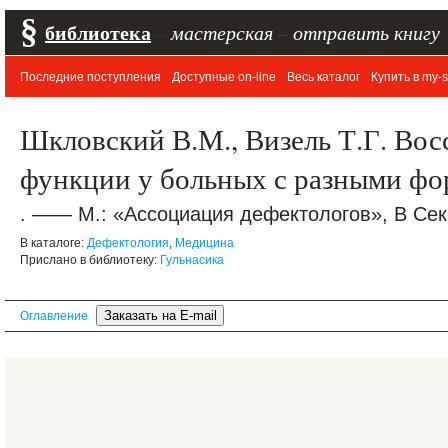
§
библиотека
–
мастерская
–
отправить книгу
Последние поступления
Доступные on-line
Весь каталог
Купить в my-s
Шкловский В.М., Визель Т.Г. Вос
функции у больных с разными фо
. —— М.: «Ассоциация дефектологов», В Сека
В каталоге:
Дефектология
,
Медицина
Прислано в библиотеку:
Гульнасика
Оглавление