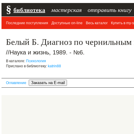
§
библиотека
–
мастерская
–
отправить книгу
Последние поступления
Доступные on-line
Весь каталог
Купить в my-s
Белый Б. Диагноз по чернильным 
//Наука и жизнь, 1989. - №6.
В каталоге:
Психология
Прислано в библиотеку:
katrin88
Оглавление