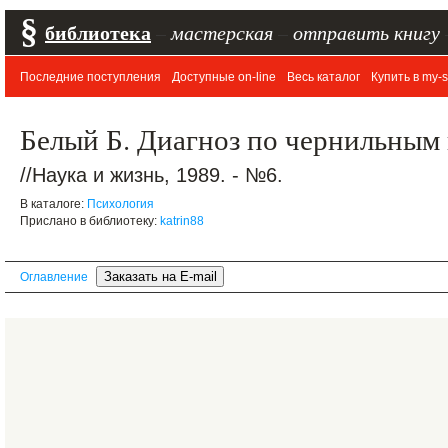
§
библиотека
–
мастерская
–
отправить книгу
Последние поступления
Доступные on-line
Весь каталог
Купить в my-s
Белый Б. Диагноз по чернильным 
//Наука и жизнь, 1989. - №6.
В каталоге:
Психология
Прислано в библиотеку:
katrin88
Оглавление