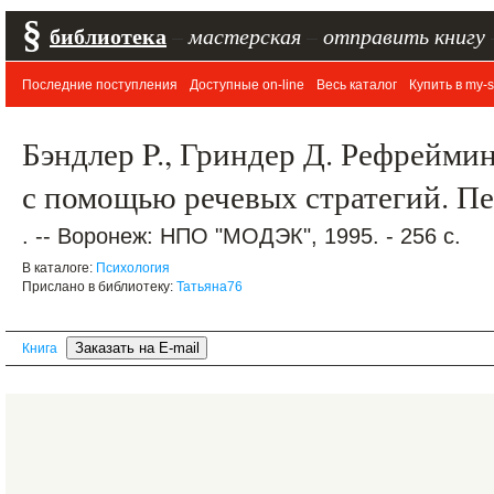
§
библиотека
–
мастерская
–
отправить книгу
Последние поступления
Доступные on-line
Весь каталог
Купить в my-s
Бэндлер P., Гриндер Д. Рефрейми
с помощью речевых стратегий. Пер
. -- Воронеж: НПО "МОДЭК", 1995. - 256 с.
В каталоге:
Психология
Прислано в библиотеку:
Татьяна76
Книга