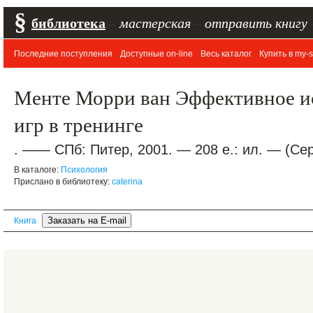
§
библиотека
–
мастерская
–
отправить книгу
Последние поступления
Доступные on-line
Весь каталог
Купить в my-s
Менте Морри ван Эффективное и
игр в тренинге
. —— СПб: Питер, 2001. — 208 е.: ил. — (С
В каталоге:
Психология
Прислано в библиотеку:
caterina
Книга