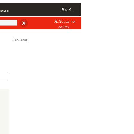
Вход —
такты
Я.Поиск по
сайту
Реклама