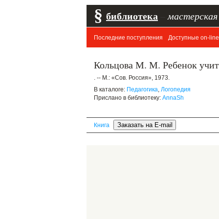
§
библиотека
–
мастерская
Последние поступления
Доступные on-line
Кольцова М. М. Ребенок учит
. -- М.: «Сов. Россия», 1973.
В каталоге:
Педагогика
,
Логопедия
Прислано в библиотеку:
AnnaSh
Книга