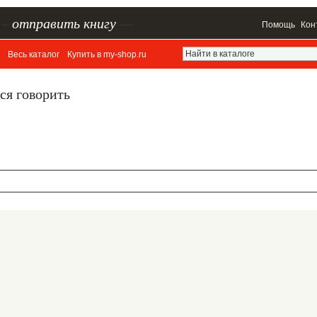
–
отправить книгу
—
Помощь
Кон
Весь каталог
Купить в my-shop.ru
ся говорить