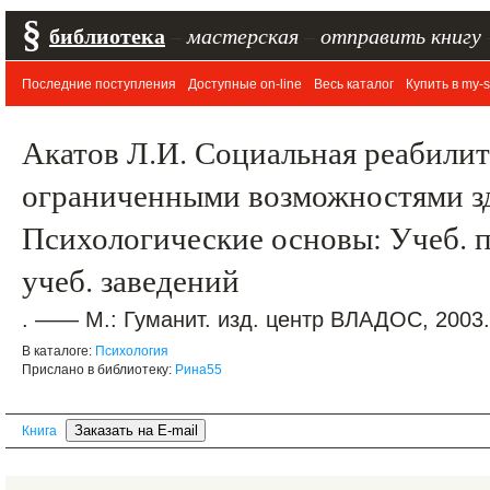
§
библиотека
–
мастерская
–
отправить книгу
Последние поступления
Доступные on-line
Весь каталог
Купить в my-s
Акатов Л.И. Социальная реабилит
ограниченными возможностями з
Психологические основы: Учеб. п
учеб. заведений
. —— М.: Гуманит. изд. центр ВЛАДОС, 2003.
В каталоге:
Психология
Прислано в библиотеку:
Рина55
Книга