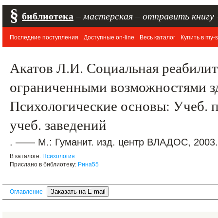
§
библиотека
–
мастерская
–
отправить книгу
Последние поступления
Доступные on-line
Весь каталог
Купить в my-s
Акатов Л.И. Социальная реабилит
ограниченными возможностями з
Психологические основы: Учеб. п
учеб. заведений
. —— М.: Гуманит. изд. центр ВЛАДОС, 2003.
В каталоге:
Психология
Прислано в библиотеку:
Рина55
Оглавление