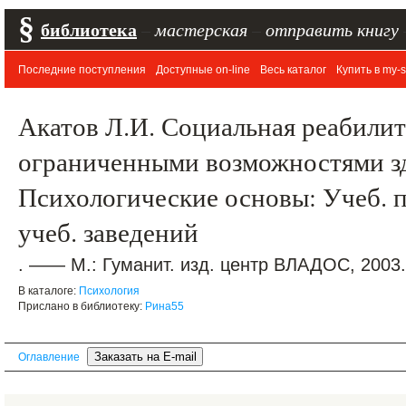
§
библиотека
–
мастерская
–
отправить книгу
Последние поступления
Доступные on-line
Весь каталог
Купить в my-s
Акатов Л.И. Социальная реабилит
ограниченными возможностями з
Психологические основы: Учеб. п
учеб. заведений
. —— М.: Гуманит. изд. центр ВЛАДОС, 2003.
В каталоге:
Психология
Прислано в библиотеку:
Рина55
Оглавление