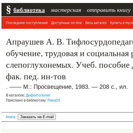
§
библиотека
–
мастерская
–
отправить книгу
Последние поступления
Доступные on-line
Весь каталог
Купить в my-s
Апраушев А. В. Тифлосурдопедаг
обучение, трудовая и социальная
слепоглухонемых. Учеб. пособие 
фак. пед. ин-тов
. —— М.: Просвещение, 1983. — 208 с., ил.
В каталоге:
Дефектология
Прислано в библиотеку:
Рина55
Книга