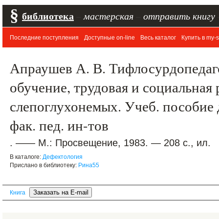
§
библиотека
–
мастерская
–
отправить книгу
Последние поступления
Доступные on-line
Весь каталог
Купить в my-s
Апраушев А. В. Тифлосурдопедаг
обучение, трудовая и социальная
слепоглухонемых. Учеб. пособие 
фак. пед. ин-тов
. —— М.: Просвещение, 1983. — 208 с., ил.
В каталоге:
Дефектология
Прислано в библиотеку:
Рина55
Книга