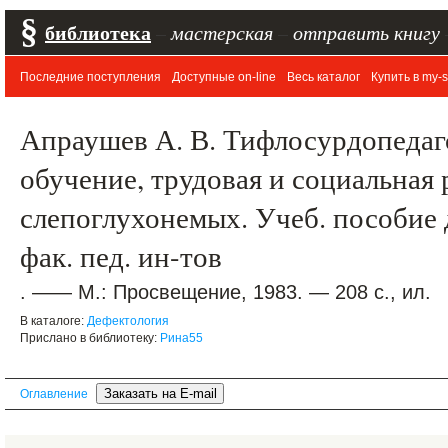
§
библиотека
–
мастерская
–
отправить книгу
Последние поступления
Доступные on-line
Весь каталог
Купить в my-s
Апраушев А. В. Тифлосурдопедаг
обучение, трудовая и социальная
слепоглухонемых. Учеб. пособие 
фак. пед. ин-тов
. —— М.: Просвещение, 1983. — 208 с., ил.
В каталоге:
Дефектология
Прислано в библиотеку:
Рина55
Оглавление