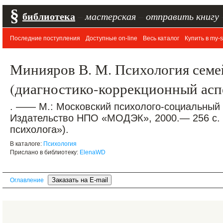
§
библиотека
–
мастерская
–
отправить книгу
Последние поступления
Доступные on-line
Весь каталог
Купить в my-s
Минияров В. М. Психология семе
(диагностико-коррекционный асп
. —— М.: Московский психолого-социальный 
Издательство НПО «МОДЭК», 2000.— 256 с. 
психолога»).
В каталоге:
Психология
Прислано в библиотеку:
ElenaWD
Оглавление