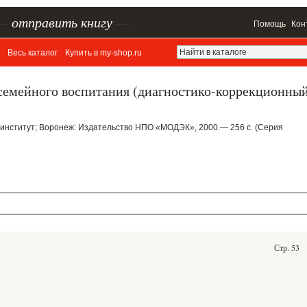
–
отправить книгу
—
Помощь
Кон
Весь каталог
Купить в my-shop.ru
семейного воспитания (диагностико-коррекционны
 институт; Воронеж: Издательство НПО «МОДЭК», 2000.— 256 с. (Серия
Стр. 53