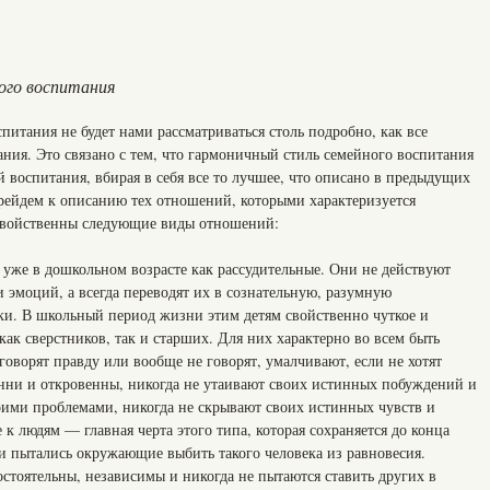
ного воспитания
итания не будет нами рассматриваться столь подробно, как все
ния. Это связано с тем, что гармоничный стиль семейного воспитания
 воспитания, вбирая в себя все то лучшее, что описано в предыдущих
ерейдем к описанию тех отношений, которыми характеризуется
свойственны следующие виды отношений:
 уже в дошкольном возрасте как рассудительные. Они не действуют
эмоций, а всегда переводят их в сознательную, разумную
пки. В школьный период жизни этим детям свойственно чуткое и
ак сверстников, так и старших. Для них характерно во всем быть
оворят правду или вообще не говорят, умалчивают, если не хотят
енни и откровенны, никогда не утаивают своих истинных побуждений и
воими проблемами, никогда не скрывают своих истинных чувств и
 людям — главная черта этого типа, которая сохраняется до конца
ни пытались окружающие выбить такого человека из равновесия.
стоятельны, независимы и никогда не пытаются ставить других в