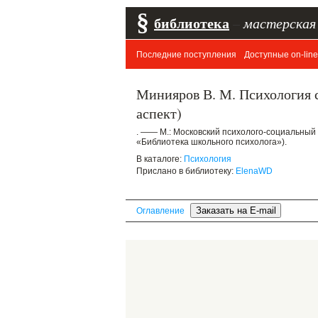
§
библиотека
–
мастерская
Последние поступления
Доступные on-line
Минияров В. М. Психология 
аспект)
. —— М.: Московский психолого-социальный
«Библиотека школьного психолога»).
В каталоге:
Психология
Прислано в библиотеку:
ElenaWD
Оглавление