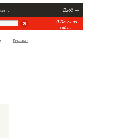
Вход —
такты
Я.Поиск по
сайту
й
Реклама