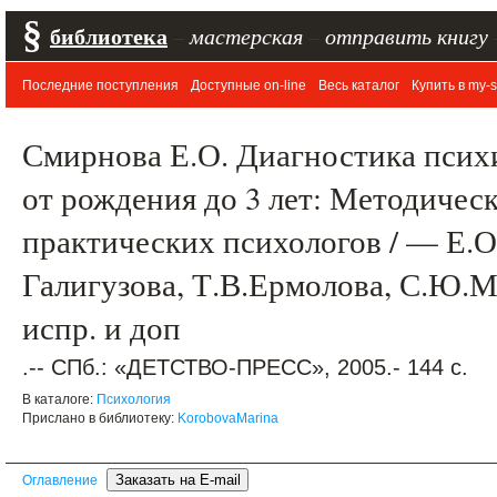
§
библиотека
–
мастерская
–
отправить книгу
Последние поступления
Доступные on-line
Весь каталог
Купить в my-s
Смирнова Е.О. Диагностика психи
от рождения до 3 лет: Методичес
практических психологов / — Е.О
Галигузова, Т.В.Ермолова, С.Ю.Ме
испр. и доп
.-- СПб.: «ДЕТСТВО-ПРЕСС», 2005.- 144 с.
В каталоге:
Психология
Прислано в библиотеку:
KorobovaMarina
Оглавление