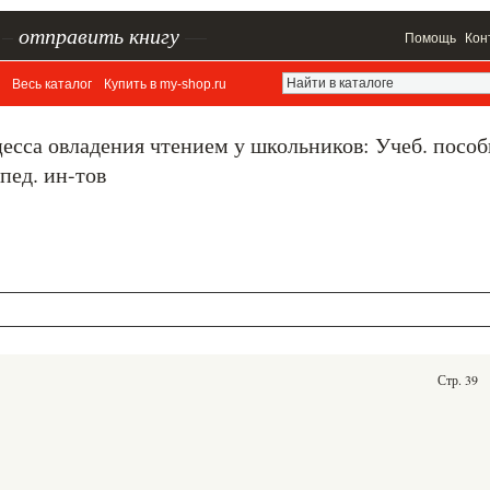
–
отправить книгу
—
Помощь
Кон
Весь каталог
Купить в my-shop.ru
есса овладения чтением у школьников: Учеб. пособ
пед. ин-тов
Стр. 39