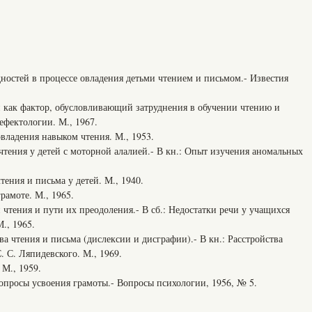
стей в процессе овладения детьми чтением и письмом.- Известия
ак фактор, обусловливающий затруднения в обучении чтению и
ефектологии. М., 1967.
адения навыком чтения. М., 1953.
ния у детей с моторной алалией.- В кн.: Опыт изучения аномальных
ния и письма у детей. М., 1940.
амоте. М., 1965.
ения и пути их преодоления.- В сб.: Недостатки речи у учащихся
., 1965.
чтения и письма (дислексии и дисграфии).- В кн.: Расстройства
С. С. Ляпидевского. М., 1969.
М., 1959.
просы усвоения грамоты.- Вопросы психологии, 1956, № 5.