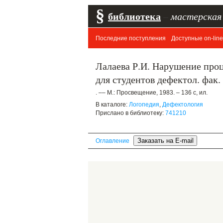
§
библиотека
–
мастерская
Последние поступления
Доступные on-line
Лалаева Р.И. Нарушение проц
для студентов дефектол. фак. 
. –– М.: Просвещение, 1983. – 136 с, ил.
В каталоге:
Логопедия
,
Дефектология
Прислано в библиотеку:
741210
Оглавление