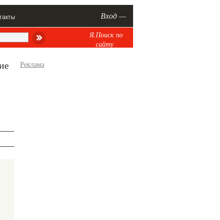
Вход —
такты
Я.Поиск по
сайту
ие
Реклама