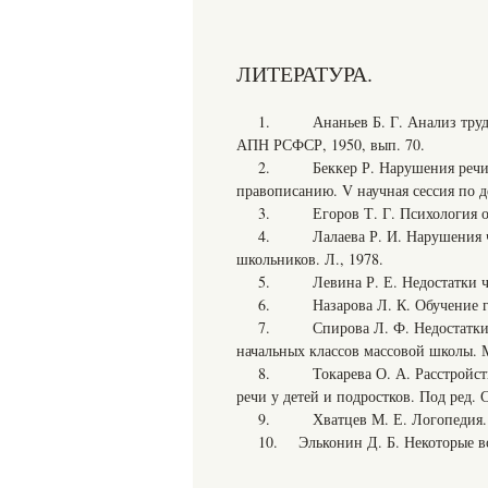
ЛИТЕРАТУРА.
1. Ананьев Б. Г. Анализ трудно
АПН РСФСР, 1950, вып. 70.
2. Беккер Р. Нарушения речи к
правописанию. V научная сессия по д
3. Егоров Т. Г. Психология овл
4. Лалаева Р. И. Нарушения чте
школьников. Л., 1978.
5. Левина Р. Е. Недостатки чте
6. Назарова Л. К. Обучение гр
7. Спирова Л. Ф. Недостатки чт
начальных классов массовой школы. М
8. Токарева О. А. Расстройства 
речи у детей и подростков. Под ред. 
9. Хватцев М. Е. Логопедия. 
10. Эльконин Д. Б. Некоторые во