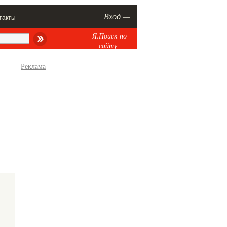
Вход —
такты
Я.Поиск по
сайту
Реклама