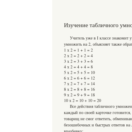
Изучение табличного умн
Учитель уже в I классе знакомит 
умножить на 2, объясняет также обрат
1 х 2 = 1 + 1 = 2
2 х 2 = 2 + 2 = 4
3 х 2 = 3 + 3 = 6
4 х 2 = 4 + 4 = 8
5 х 2 = 5 + 5 = 10
6 х 2 = 6 + 6 = 12
7 х 2 = 7 + 7 = 14
8 х 2 = 8 + 8 = 16
9 х 2 = 9 + 9 = 18
10 х 2 = 10 + 10 = 20
Все действия табличного умножени
каждый по своей карточке готовится, 
товарищ не смог ответить, обмениваю
безошибочных и быстрых ответов на 
вразбивку: