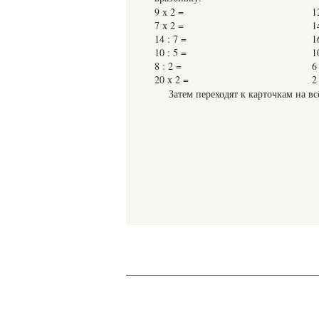
9 х 2 =
1
7 х 2 =
1
14 : 7 =
1
10 : 5 =
1
8 : 2 =
6
20 х 2 =
2
Затем переходят к карточкам на в