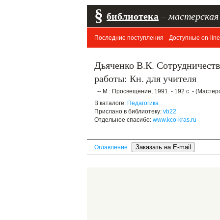
§
библиотека
–
мастерская
Последние поступления
Доступные on-line
Дьяченко В.К. Сотрудничеств
работы: Кн. для учителя
. -- М.: Просвещение, 1991. - 192 с. - (Маст
В каталоге:
Педагогика
Прислано в библиотеку:
vb22
Отдельное спасибо:
www.kco-kras.ru
Оглавление