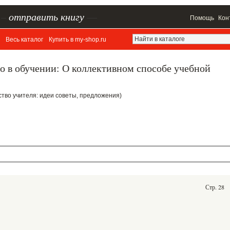
–
отправить книгу
—
Помощь
Кон
Весь каталог
Купить в my-shop.ru
о в обучении: О коллективном способе учебной
ерство учителя: идеи советы, предложения)
Стр. 28