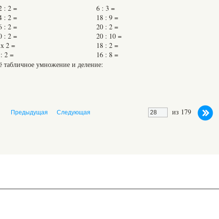
2 : 2 =
6 : 3 =
4 : 2 =
18 : 9 =
6 : 2 =
20 : 2 =
0 : 2 =
20 : 10 =
 х 2 =
18 : 2 =
 : 2 =
16 : 8 =
сё табличное умножение и деление:
из 179
Предыдущая
Следующая