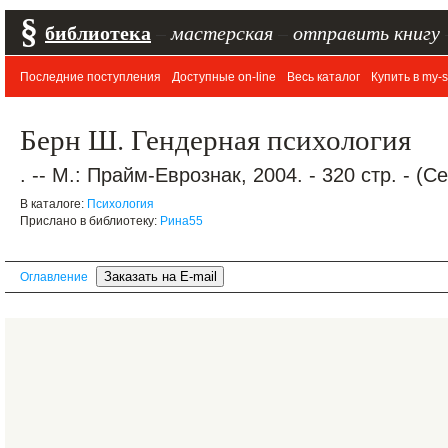
§
библиотека
–
мастерская
–
отправить книгу
Последние поступления
Доступные on-line
Весь каталог
Купить в my-s
Берн Ш. Гендерная психология
. -- М.: Прайм-Еврознак, 2004. - 320 стр. - (
В каталоге:
Психология
Прислано в библиотеку:
Рина55
Оглавление