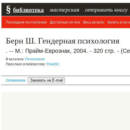
§
библиотека
–
мастерская
–
отправить книгу
Последние поступления
Доступные on-line
Весь каталог
Купить в my-s
Берн Ш. Гендерная психология
. -- М.: Прайм-Еврознак, 2004. - 320 стр. - (
В каталоге:
Психология
Прислано в библиотеку:
Рина55
Оглавление