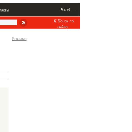
Вход —
такты
Я.Поиск по
сайту
Реклама