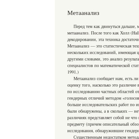
Метаанализ
Перед тем как двинуться дальше, 
метаанализ. После того как Холл (Ha
декодировании, эта техника достато
Метаанализ — это статистическая те
нескольких исследований, имеющая 
другими словами, это анализ результ
специалистов по математической статис
1991.)
Метаанализ сообщает нам, есть л
оценку того, насколько это различие
по исследованию частных областей о
гендерных отличий методом «голосов
больше исследовательских работ по и
были обнаружены, а в скольких — не
различиях представляет собой не чт
предмету (причем описательный обзо
исследования, обнаружившие гендер
Существенным недостатком метода 