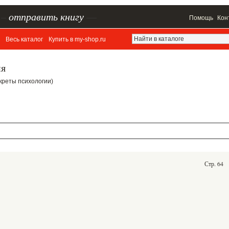
–
отправить книгу
—
Помощь
Кон
Весь каталог
Купить в my-shop.ru
ия
Секреты психологии)
Стр. 64