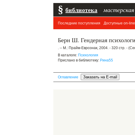
§
библиотека
–
мастерская
Последние поступления
Доступные on-line
Берн Ш. Гендерная психолог
. -- М.: Прайм-Еврознак, 2004. - 320 стр. - (
В каталоге:
Психология
Прислано в библиотеку:
Рина55
Оглавление