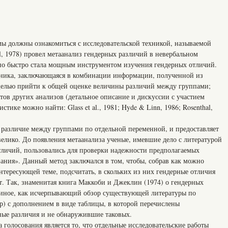
мы должны ознакомиться с исследовательской техникой, называемой
ll, 1978) провел метаанализ гендерных различий в невербальном
чно быстро стала мощным инструментом изучения гендерных отличий.
хника, заключающаяся в комбинации информации, полученной из
целью прийти к общей оценке величины различий между группами;
атов других анализов (детальное описание и дискуссии с участием
тике можно найти: Glass et al., 1981; Hyde & Linn, 1986; Rosenthal,
и различие между группами по отдельной переменной, и предоставляет
 велико. До появления метаанализа ученые, имевшие дело с литературой
тличий, пользовались для проверки надежности предполагаемых
ания». Данный метод заключался в том, чтобы, собрав как можно
нтересующей теме, подсчитать, в скольких из них гендерные отличия
т. Так, знаменитая книга Маккоби и Джеклин (1974) о гендерных
о иное, как исчерпывающий обзор существующей литературы по
р) с дополнением в виде таблицы, в которой перечислены
ные различия и не обнаружившие таковых.
голосования является то, что отдельные исследовательские работы