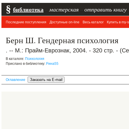
§
библиотека
–
мастерская
–
отправить книгу
Последние поступления
Доступные on-line
Весь каталог
Купить в my-s
Берн Ш. Гендерная психология
. -- М.: Прайм-Еврознак, 2004. - 320 стр. - (
В каталоге:
Психология
Прислано в библиотеку:
Рина55
Оглавление