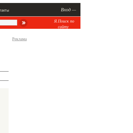
Вход —
такты
Я.Поиск по
сайту
Реклама