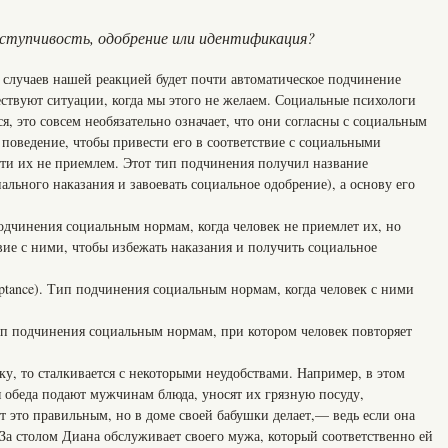
ступчивость, одобрение или идентификация?
случаев нашей реакцией будет почти автоматическое подчинение
ствуют ситуации, когда мы этого не желаем. Социальные психологи
я, это совсем необязательно означает, что они согласны с социальным
поведение, чтобы привести его в соответствие с социальными
сти их не приемлем. Этот тип подчинения получил название
ального наказания и завоевать социальное одобрение), а основу его
одчинения социальным нормам, когда человек не приемлет их, но
вие с ними, чтобы избежать наказания и получить социальное
ptance). Тип подчинения социальным нормам, когда человек с ними
Тип подчинения социальным нормам, при котором человек повторяет
у, то сталкивается с некоторыми неудобствами. Например, в этом
 обеда подают мужчинам блюда, уносят их грязную посуду,
т это правильным, но в доме своей бабушки делает,— ведь если она
 За столом Диана обслуживает своего мужа, который соответственно ей