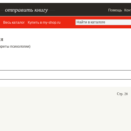
–
отправить книгу
—
Помощь
Кон
Весь каталог
Купить в my-shop.ru
ия
Секреты психологии)
Стр. 28