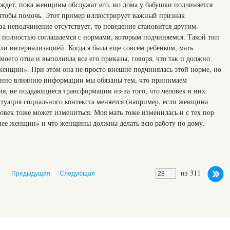
дет, пока женщины обслужат его, но дома у бабушки подчиняется
о чтобы помочь. Этот пример иллюстрирует важный признак
 за неподчинение отсутствует, то поведение становится другим.
ы полностью соглашаемся с нормами, которым подчиняемся. Такой тип
и интернализацией. Когда я была еще совсем ребенком, мать
оего отца и выполняла все его приказы, говоря, что так и должно
женщин». При этом она не просто внешне подчинялась этой норме, но
менно влиянию информации мы обязаны тем, что принимаем
я, не поддающиеся трансформации из-за того, что человек в них
итуация социального контекста меняется (например, если женщина
ловек тоже может измениться. Моя мать тоже изменилась и с тех пор
нее женщин» и что женщины должны делать всю работу по дому.
из 311
Предыдущая
Следующая