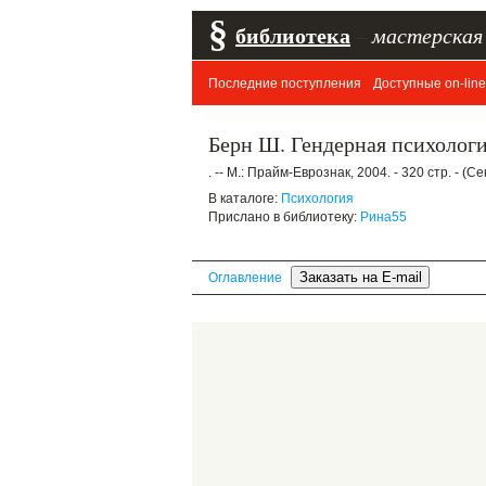
§
библиотека
–
мастерская
Последние поступления
Доступные on-line
Берн Ш. Гендерная психолог
. -- М.: Прайм-Еврознак, 2004. - 320 стр. - (
В каталоге:
Психология
Прислано в библиотеку:
Рина55
Оглавление