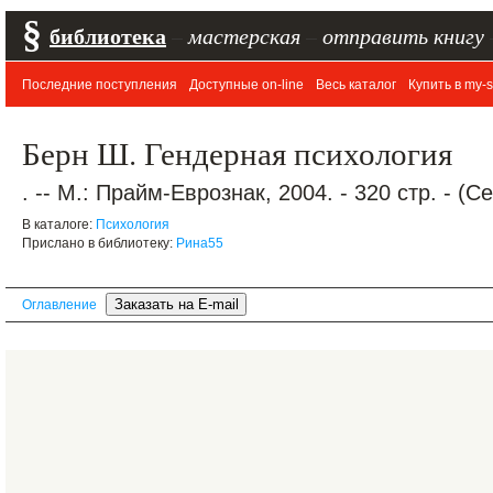
§
библиотека
–
мастерская
–
отправить книгу
Последние поступления
Доступные on-line
Весь каталог
Купить в my-s
Берн Ш. Гендерная психология
. -- М.: Прайм-Еврознак, 2004. - 320 стр. - (
В каталоге:
Психология
Прислано в библиотеку:
Рина55
Оглавление