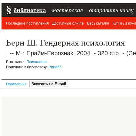
§
библиотека
–
мастерская
–
отправить книгу
Последние поступления
Доступные on-line
Весь каталог
Купить в my-s
Берн Ш. Гендерная психология
. -- М.: Прайм-Еврознак, 2004. - 320 стр. - (
В каталоге:
Психология
Прислано в библиотеку:
Рина55
Оглавление