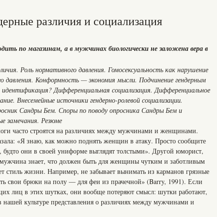
ндерные различия и социализация
ть по магазинам, а в мужчинах биологически не заложена вера в
личия. Роль нормативного давления. Гомосексуальность как нарушение
го давления. Конформность — экономия мысли. Подчинение гендерным
и идентификация? Дифференциальная социализация. Дифференциальное
ание. Внесемейные источники гендерно-ролевой социализации.
росник Сандры Бем. Споры по поводу опросника Сандры Бем и
ые замечания. Резюме
оги часто строятся на различиях между мужчинами и женщинами.
зала: «Я знаю, как можно поднять женщин в атаку. Просто сообщите
т, будто они в своей униформе выглядят толстыми». Другой юморист,
 мужчина знает, что должен быть для женщины чутким и заботливым
ет стиль жизни. Например, не забывает вынимать из карманов грязные
ить свои брюки на полу — для феи из прачечной» (Barry, 1991). Если
их лиц в этих шутках, они вообще потеряют смысл: шутки работают,
в нашей культуре представления о различиях между мужчинами и