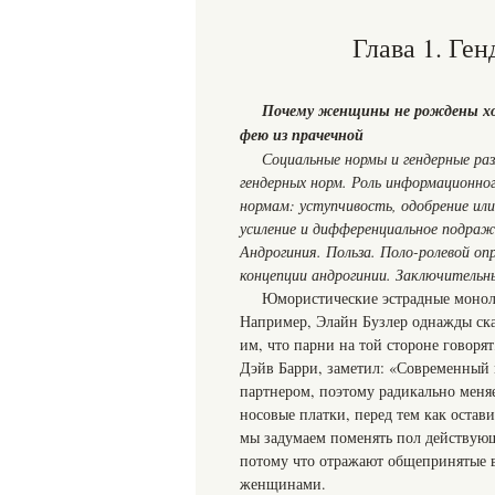
Глава 1. Ге
Почему женщины не рождены ходи
фею из прачечной
Социальные нормы и гендерные раз
гендерных норм. Роль информационно
нормам: уступчивость, одобрение ил
усиление и дифференциальное подраж
Андрогиния. Польза. Поло-ролевой оп
концепции андрогинии. Заключительн
Юмористические эстрадные монол
Например, Элайн Бузлер однажды ска
им, что парни на той стороне говоря
Дэйв Барри, заметил: «Современный
партнером, поэтому радикально меня
носовые платки, перед тем как остав
мы задумаем поменять пол действующ
потому что отражают общепринятые 
женщинами.