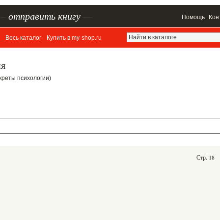
–
отправить книгу
—
Помощь
Кон
Весь каталог
Купить в my-shop.ru
ия
Секреты психологии)
Стр. 18