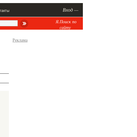
Вход —
такты
Я.Поиск по
сайту
Реклама