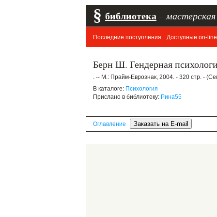
§
библиотека
–
мастерская
Последние поступления
Доступные on-line
Берн Ш. Гендерная психолог
. -- М.: Прайм-Еврознак, 2004. - 320 стр. - (
В каталоге:
Психология
Прислано в библиотеку:
Рина55
Оглавление