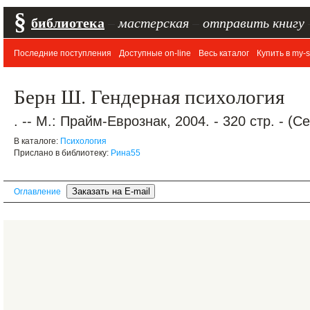
§
библиотека
–
мастерская
–
отправить книгу
Последние поступления
Доступные on-line
Весь каталог
Купить в my-s
Берн Ш. Гендерная психология
. -- М.: Прайм-Еврознак, 2004. - 320 стр. - (
В каталоге:
Психология
Прислано в библиотеку:
Рина55
Оглавление