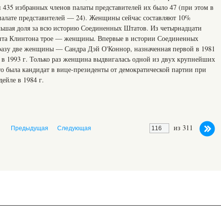
и 435 избранных членов палаты представителей их было 47 (при этом в
палате представителей — 24). Женщины сейчас составляют 10%
ьшая доля за всю историю Соединенных Штатов. Из четырнадцати
нта Клинтона трое — женщины. Впервые в истории Соединенных
разу две женщины — Сандра Дэй О'Коннор, назначенная первой в 1981
ая в 1993 г. Только раз женщина выдвигалась одной из двух крупнейших
то была кандидат в вице-президенты от демократической партии при
ейле в 1984 г.
из 311
Предыдущая
Следующая