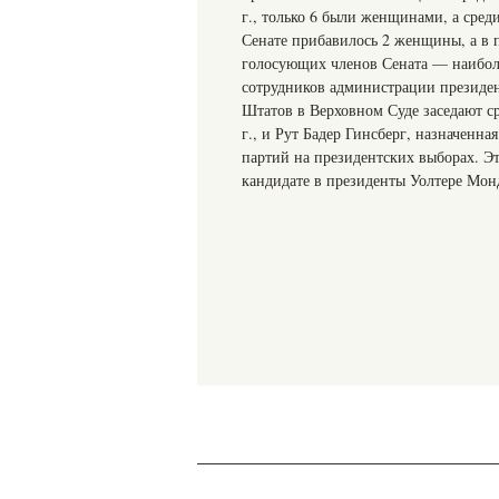
г., только 6 были женщинами, а сред
Сенате прибавилось 2 женщины, а в 
голосующих членов Сената — наибол
сотрудников администрации президе
Штатов в Верховном Суде заседают с
г., и Рут Бадер Гинсберг, назначенн
партий на президентских выборах. Э
кандидате в президенты Уолтере Монд