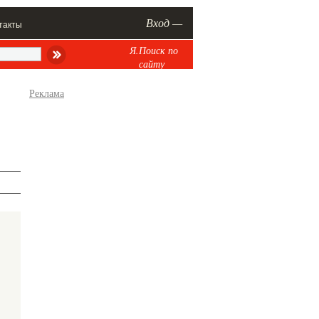
Вход —
такты
Я.Поиск по
сайту
Реклама