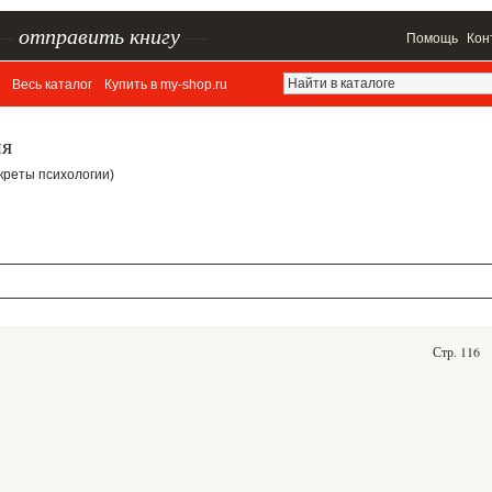
–
отправить книгу
—
Помощь
Кон
Весь каталог
Купить в my-shop.ru
ия
Секреты психологии)
Стр. 116