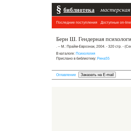
§
библиотека
–
мастерская
Последние поступления
Доступные on-line
Берн Ш. Гендерная психолог
. -- М.: Прайм-Еврознак, 2004. - 320 стр. - (
В каталоге:
Психология
Прислано в библиотеку:
Рина55
Оглавление