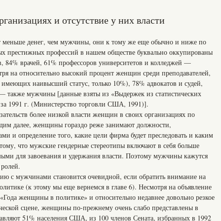
рганизациях и отсутствие у них власти
 меньше денег, чем мужчины, они к тому же еще обычно и ниже по
мых престижных профессий в нашем обществе буквально оккупированы
, 84% врачей, 61% профессоров университетов и колледжей —
отря на относительно высокий процент женщин среди преподавателей,
имеющих наивысший статус, только 10%), 78% адвокатов и судей,
— также мужчины [данные взяты из «Выдержек из статистических
а 1991 г. (Министерство торговли США, 1991)].
зательств более низкой власти женщин в своих организациях по
дим далее, женщины гораздо реже занимают должности,
ми и определение того, какие цели фирма будет преследовать и каким
отому, что мужские гендерные стереотипы включают в себя больше
имыми для завоевания и удержания власти. Поэтому мужчины кажутся
 ролей.
ию с мужчинами становится очевидной, если обратить внимание на
литике (к этому мы еще вернемся в главе 6). Несмотря на объявление
 «Года женщины в политике» и относительно недавнее довольно резкое
ческой сцене, женщины по-прежнему очень слабо представлены в
авляют 51% населения США, из 100 членов Сената, избранных в 1992