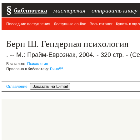
§
библиотека
–
мастерская
–
отправить книгу
Последние поступления
Доступные on-line
Весь каталог
Купить в my-s
Берн Ш. Гендерная психология
. -- М.: Прайм-Еврознак, 2004. - 320 стр. - (
В каталоге:
Психология
Прислано в библиотеку:
Рина55
Оглавление