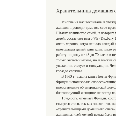
Хранительница домашнего
Многие из нас воспитаны в убежд
женщин проводят дома все свое врем
Штатах количество семей, в которых 
детей, составляет всего 7% (Duxbury 
очень хорошо, когда не надо каждый 
проводящая целый день дома, мало ра
работу по дому от 48 до 70 часов в н
только экономические, но и многие с
уважении, статусе и стимуляции. Чел
гораздо сложнее.
В 1963 г. вышла книга Бетти Фрид
Фридан использовала словосочетание
представление об американской домо
благополучной женщине не всегда яв
Трудность, отмечает Фридан, сос
стыдятся этого, так как знают, что, 
«хранительницами домашнего очага»
женщины, чьей мечтой всегда была р