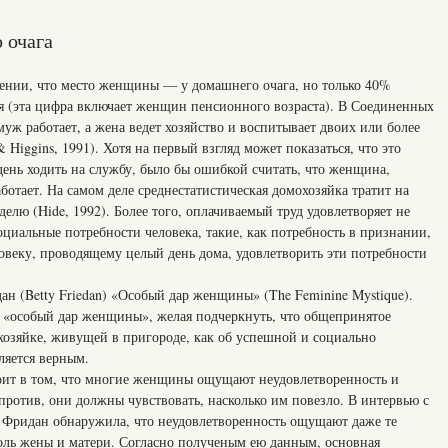
 очага
ении, что место женщины — у домашнего очага, но только 40%
я (эта цифра включает женщин пенсионного возраста). В Соединенных
муж работает, а жена ведет хозяйство и воспитывает двоих или более
& Higgins, 1991). Хотя на первый взгляд может показаться, что это
день ходить на службу, было бы ошибкой считать, что женщина,
ботает. На самом деле среднестатистическая домохозяйка тратит на
еделю (Hide, 1992). Более того, оплачиваемый труд удовлетворяет не
оциальные потребности человека, такие, как потребность в признании,
овеку, проводящему целый день дома, удовлетворить эти потребности
ан (Betty Friedan) «Особый дар женщины» (The Feminine Mystique).
 «особый дар женщины», желая подчеркнуть, что общепринятое
хозяйке, живущей в пригороде, как об успешной и социально
ляется верным.
тоит в том, что многие женщины ощущают неудовлетворенность и
напротив, они должны чувствовать, насколько им повезло. В интервью с
 Фридан обнаружила, что неудовлетворенность ощущают даже те
оль жены и матери. Согласно полученым ею данным, основная