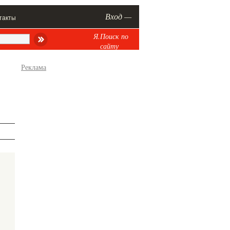
Вход —
такты
Я.Поиск по
сайту
Реклама