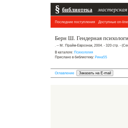
§
библиотека
–
мастерская
Последние поступления
Доступные on-line
Берн Ш. Гендерная психолог
. -- М.: Прайм-Еврознак, 2004. - 320 стр. - (
В каталоге:
Психология
Прислано в библиотеку:
Рина55
Оглавление