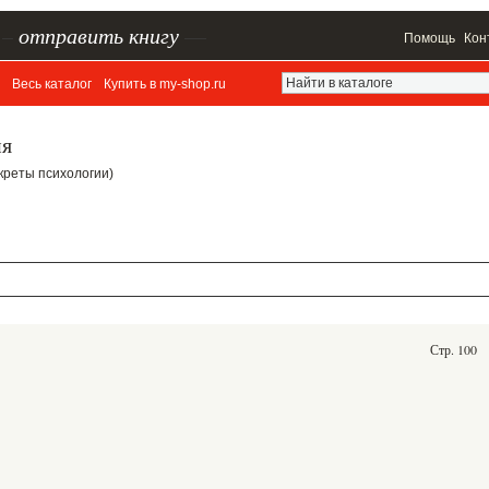
–
отправить книгу
—
Помощь
Кон
Весь каталог
Купить в my-shop.ru
ия
Секреты психологии)
Стр. 100