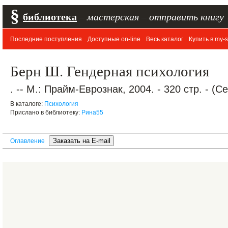
§
библиотека
–
мастерская
–
отправить книгу
Последние поступления
Доступные on-line
Весь каталог
Купить в my-s
Берн Ш. Гендерная психология
. -- М.: Прайм-Еврознак, 2004. - 320 стр. - (
В каталоге:
Психология
Прислано в библиотеку:
Рина55
Оглавление