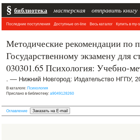
§
библиотека
–
мастерская
–
отправить книгу
Последние поступления
Доступные on-line
Весь каталог
Купить в my-s
Методические рекомендации по п
Государственному экзамену для с
030301.65 Психология: Учебно-м
. –– Нижний Новгород: Издательство НГПУ, 2
В каталоге:
Психология
Прислано в библиотеку:
a9049128260
Оглавление